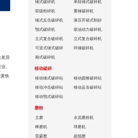
锤式破碎机
机
单段锤式破碎机
双级粉碎机
重锤破碎机
锤式反击破碎机
液压开箱式制砂
颚式破碎机
机
柴油动力破碎机
立式复合破碎机
立式复合破碎机
可逆式锤式破碎
环锤破碎机
机
厢式破碎机
性差异
行业。
移动破碎
磁黄铁
移动锤式破碎站
移动圆锥破碎站
移动冲击破碎站
移动反击破碎站
移动颚式破碎站
磨粉
立磨
水泥磨粉机
棒磨机
球磨机
雷蒙磨
超细磨