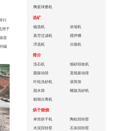
陶瓷球磨机
选矿
等行
磁选机
浓缩机
也用于
真空过滤机
搅拌槽
磁选
浮选机
分级机
高的磁
筛分
洗石机
细砂回收机
圆振动筛
直线振动筛
叶轮洗砂机
滚筒筛
脱水筛
螺旋洗砂机
粗细分离机
烘干煅烧
单筒烘干机
陶粒回转窑
水泥回转窑
石灰回转窑