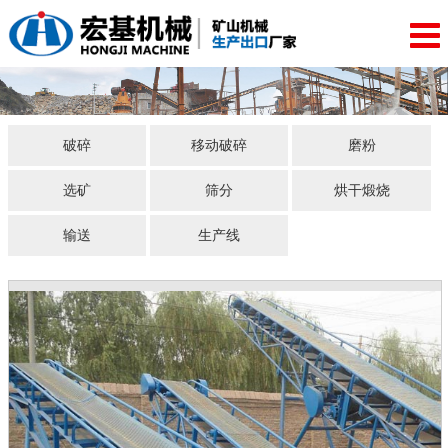
破碎
移动破碎
磨粉
选矿
筛分
烘干煅烧
输送
生产线