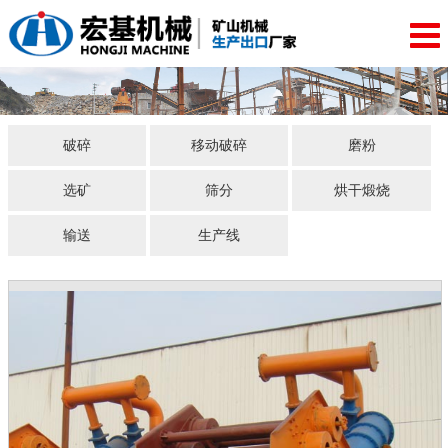
破碎
移动破碎
磨粉
选矿
筛分
烘干煅烧
输送
生产线