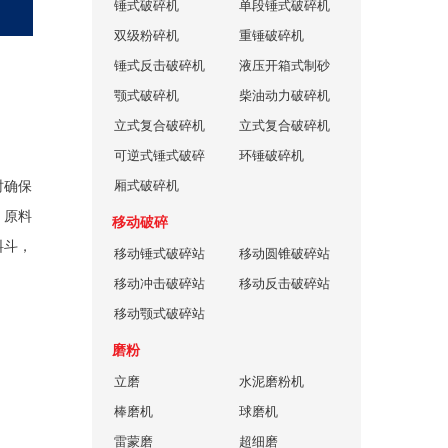
锤式破碎机
机
单段锤式破碎机
双级粉碎机
重锤破碎机
锤式反击破碎机
液压开箱式制砂
颚式破碎机
机
柴油动力破碎机
立式复合破碎机
立式复合破碎机
可逆式锤式破碎
环锤破碎机
机
厢式破碎机
时确保
：原料
移动破碎
料斗，
移动锤式破碎站
移动圆锥破碎站
移动冲击破碎站
移动反击破碎站
移动颚式破碎站
磨粉
立磨
水泥磨粉机
棒磨机
球磨机
雷蒙磨
超细磨