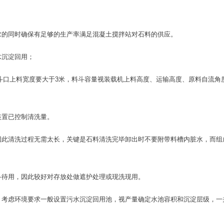
求的同时确保有足够的生产率满足混凝土搅拌站对石料的供应。
水沉淀回用；
，斗口上料宽度要大于3米，料斗容量视装载机上料高度、运输高度、原料自流角
装置已控制清洗量。
因此清洗过程无需太长，关键是石料清洗完毕卸出时不要附带料槽内脏水，而组
斗待用，因此较好对存放处做遮护处理或现洗现用。
，考虑环境要求一般设置污水沉淀回用池，视产量确定水池容积和沉淀层级，一