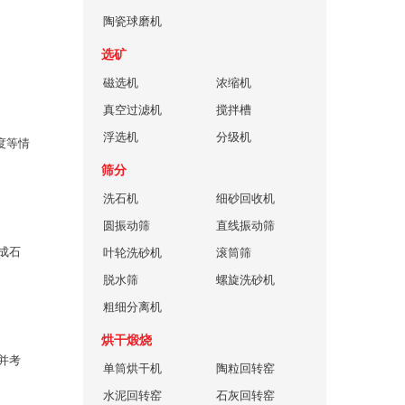
陶瓷球磨机
选矿
磁选机
浓缩机
真空过滤机
搅拌槽
浮选机
分级机
度等情
筛分
洗石机
细砂回收机
圆振动筛
直线振动筛
成石
叶轮洗砂机
滚筒筛
脱水筛
螺旋洗砂机
粗细分离机
烘干煅烧
并考
单筒烘干机
陶粒回转窑
水泥回转窑
石灰回转窑