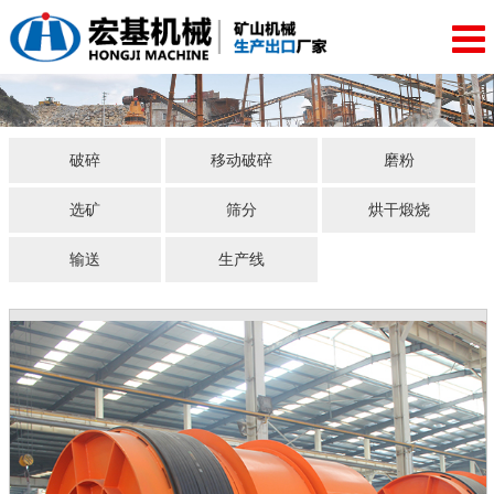
破碎
移动破碎
磨粉
选矿
筛分
烘干煅烧
输送
生产线