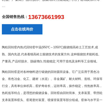
···
13673661993
全国销售热线：
点击在线询价
陶粒回转窑内热式回转窑中温(950℃～1050℃)煅烧细高岭土工艺技术,成
熟、国内先进,代表着细高岭土煅烧技术的发展方向.这种煅烧技术能耗低、
产量高,产品经脱水、脱碳增白,性能稳定,可用于造纸及涂料等工业领域。
陶粒回转窑是对各种物料进行锻烧的回转圆筒设备。它广泛应用于黑色冶
金、有色冶金、化工、建材（水泥）、非金属矿、耐火材料、造纸、环保等
行业，具有单位体积高，窑炉寿命长，运转率高，操作稳定，传热效率高，
热耗低等特点，是理想的煅烧设备。回转窑由回转筒体、支承装置、带挡轮
支承装置和窑头、窑尾密封装置、喷煤管装置等部分组成。窑体与水平呈一