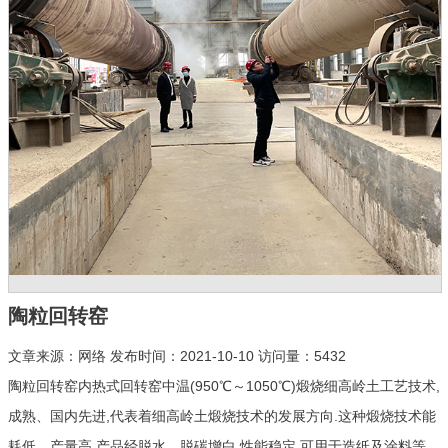
陶粒回转窑
文章来源：网络 发布时间：2021-10-10 访问量：5432
陶粒回转窑内热式回转窑中温(950℃～1050℃)煅烧细高岭土工艺技术,
成熟、国内先进,代表着细高岭土煅烧技术的发展方向.这种煅烧技术能
耗低、产量高,产品经脱水、脱碳增白,性能稳定,可用于造纸及涂料等