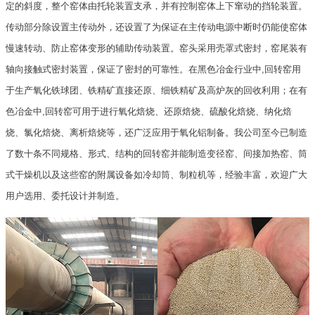
定的斜度，整个窑体由托轮装置支承，并有控制窑体上下窜动的挡轮装置。
传动部分除设置主传动外，还设置了为保证在主传动电源中断时仍能使窑体
慢速转动、防止窑体变形的辅助传动装置。窑头采用壳罩式密封，窑尾装有
轴向接触式密封装置，保证了密封的可靠性。在黑色冶金行业中,回转窑用
于生产氧化铁球团、铁精矿直接还原、细铁精矿及高炉灰的回收利用；在有
色冶金中,回转窑可用于进行氧化焙烧、还原焙烧、硫酸化焙烧、纳化焙
烧、氯化焙烧、离析焙烧等，还广泛应用于氧化铝制备。我公司至今已制造
了数十条不同规格、形式、结构的回转窑并能制造变径窑、间接加热窑、筒
式干燥机以及这些窑的附属设备如冷却筒、制粒机等，经验丰富，欢迎广大
用户选用、委托设计并制造。