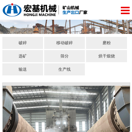
破碎
移动破碎
磨粉
选矿
筛分
烘干煅烧
输送
生产线