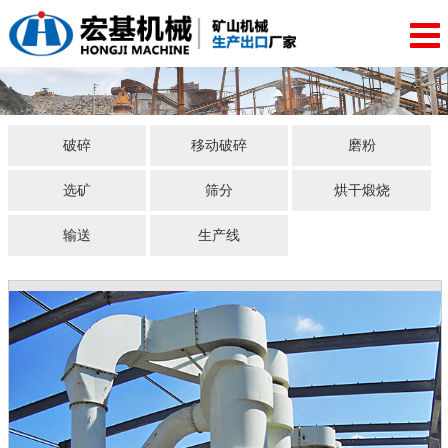
破碎
移动破碎
磨粉
选矿
筛分
烘干煅烧
输送
生产线