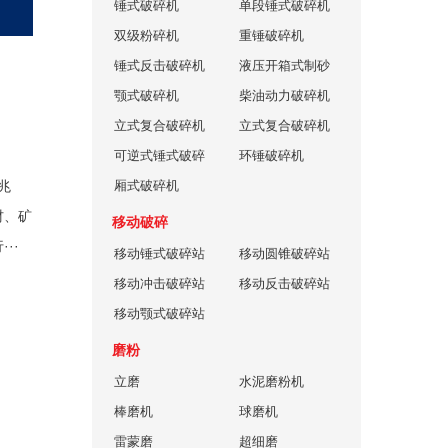
锤式破碎机
机
单段锤式破碎机
双级粉碎机
重锤破碎机
锤式反击破碎机
液压开箱式制砂
颚式破碎机
机
柴油动力破碎机
立式复合破碎机
立式复合破碎机
可逆式锤式破碎
环锤破碎机
机
厢式破碎机
兆
材、矿
移动破碎
··
移动锤式破碎站
移动圆锥破碎站
移动冲击破碎站
移动反击破碎站
移动颚式破碎站
磨粉
立磨
水泥磨粉机
棒磨机
球磨机
雷蒙磨
超细磨