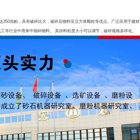
高可达350兆帕，具有破碎比大，破碎后物料呈立方体颗粒等优点。广泛应用于建
工等行业中用来中细碎物料。 其排料粒度大小可以调节，破碎规格多样化。