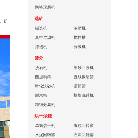
陶瓷球磨机
选矿
材、矿
磁选机
浓缩机
真空过滤机
搅拌槽
浮选机
分级机
筛分
洗石机
细砂回收机
圆振动筛
直线振动筛
叶轮洗砂机
滚筒筛
脱水筛
螺旋洗砂机
粗细分离机
烘干煅烧
单筒烘干机
陶粒回转窑
水泥回转窑
石灰回转窑